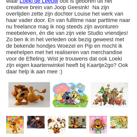
waar
Loeki de Leeuw
ooit is geboren uit het
creatieve brein van Joop Geesink! Na zijn
overlijden zette zijn dochter Louise het werk van
haar vader door. En van fulltime naar parttime naar
nu freelance mag ik nog steeds zijn avonturen
meebeleven, én die van zijn vele Studio vriendjes!
Zo ben ik in het verleden ook bezig geweest met
de bekende hondjes Woezel en Pip en mocht ik
meehelpen met het realiseren van merchandise
voor de Efteling. Wist je trouwens dat ook Loeki
zijn eigen kaartenwinkel heeft bij Kaartje2go? Ook
daar help ik aan mee :)